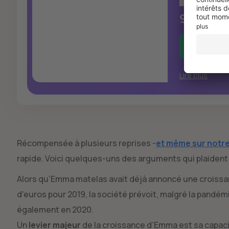
et retour 
9,0
Lire plus
Récompensée à plusieurs reprises -
et même sur notre
rapide. Voici quelques-uns des arguments qui plaident
Alors qu’Emma matelas avait déjà annoncé une croissance
d'euros pour 2019, la société prévoit, malgré la pand
également en 2020.
Un
levier majeur
de la croissance d’Emma est sa capacit