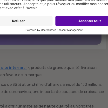
gratuits
Découvrez Emma Hybride II
 site internet
!
-, produits de grande qualité, livraison
 en faveur de la marque.
 de 86 % et un chiffre d'affaires annuel de 150 millions
émie de coronavirus, une importante poussée de croissance
é à offrir un matelas de
haute qualité
à un prix
très