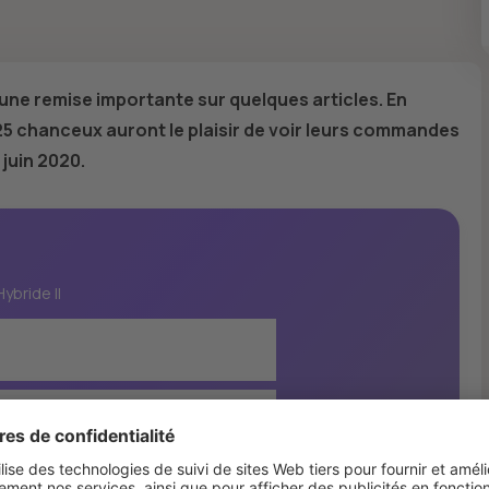
une remise importante sur quelques articles. En
 chanceux auront le plaisir de voir leurs commandes
 juin 2020.
ybride II
me version du matelas Hybride, qui a
 prix à travers l'Europe, est tout
t supérieure à tous les niveaux
 offre 7 zones de confort qui
un parfait alignement de la colonne
e
d'essai, 10 ans de garantie, livraison