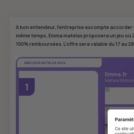
A bon entendeur, l’entreprise escompte accorder 
même temps, Emma matelas proposera un jeu où 25
100% remboursées. L'offre sera valable du 17 au 28
MEILLEUR MATELAS 2024
Emma.fr
Matela Emma H
1
La deuxiè
remporté 7
simplemen
Le matelas
assurent 
vertébral
100 nuits 