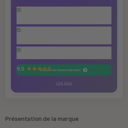
La deuxième version du matelas Hybride, qui
a remporté 7 prix à travers l'Europe, est tout
simplement supérieure à tous les niveaux
Le matelas offre 7 zones de confort qui
assurent un parfait alignement de la colonne
vertébrale
100 nuits d'essai, 10 ans de garantie, livraison
et retour gratuits
9,0
Découvrez Emma Hybride II
Lire plus
Présentation de la marque