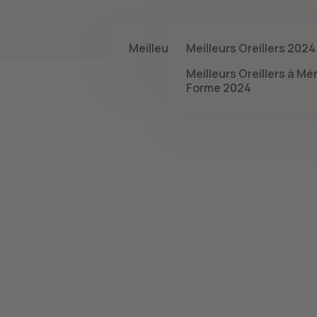
Matelas
Oreillers
Surmatelas
Meilleurs Matelas 2024
Meilleurs Oreillers 2024
Meilleurs Oreillers à M
Forme 2024