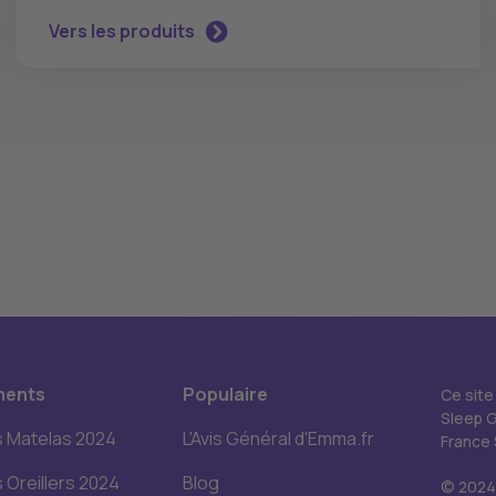
Vers les produits
ments
Populaire
Ce site
Sleep 
s Matelas 2024
L'Avis Général d'Emma.fr
France 
s Oreillers 2024
Blog
© 2024.