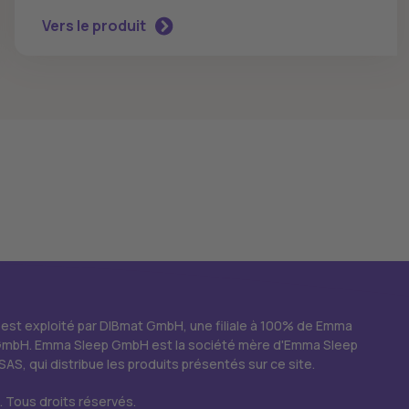
Vers le produit
 est exploité par DIBmat GmbH, une filiale à 100% de Emma
GmbH. Emma Sleep GmbH est la société mère d'Emma Sleep
SAS, qui distribue les produits présentés sur ce site.
 Tous droits réservés.