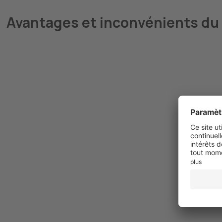
Avantages et inconvénients du
Prix attractif
Structure tubulaire résistante
3 zones de conforts ajustables
Qualité de couchage appréciable
Favorise l'aération du matelas
Livraison facilement transportable