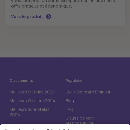
vous faut pour un sommeil réparateur, en une seule
offre pratique et économique.
Vers le produit
Classements
Populaire
Meilleurs Matelas 2024
L'Avis Général d'Emma.fr
Meilleurs Oreillers 2024
Blog
Meilleurs Surmatelas
FAQ
2024
Clause de Non-
responsabilité