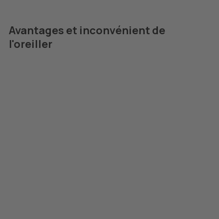
Avantages et inconvénient de
l'oreiller
Fabrication Française de Qualité
Deux Poches d'Épaisseurs Différente
Soutien Efficace pour les Problèmes de
Cervicales
Manque de Dimensions d'Oreillers Disponibles