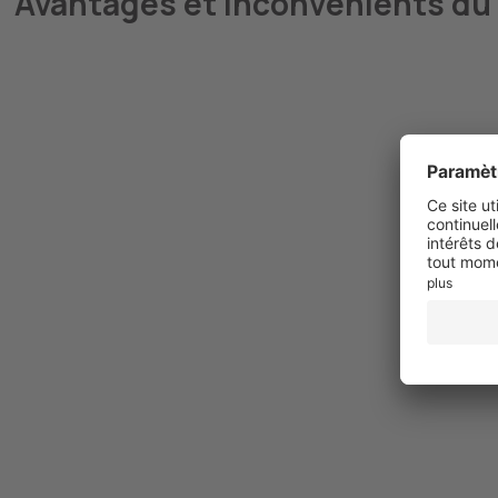
Avantages et inconvénients du
Prix attractif
Garnissage en mousse à haute résilience
Facile à emporter
Housse lavable en machine