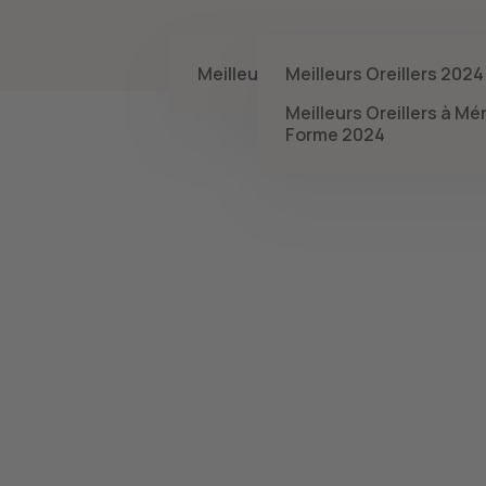
Matelas
Oreillers
Surmatelas
Meilleurs Matelas 2024
Meilleurs Oreillers 2024
Meilleurs Oreillers à M
Forme 2024