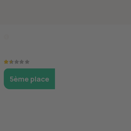
Retourner
Surmatelas Ikea TUDDAL
3.0
5ème place