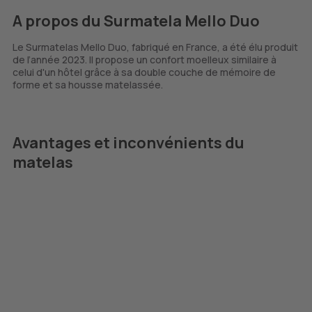
A propos du Surmatela Mello Duo
Le Surmatelas Mello Duo, fabriqué en France, a été élu produit
de l’année 2023. Il propose un confort moelleux similaire à
celui d'un hôtel grâce à sa double couche de mémoire de
forme et sa housse matelassée.
Avantages et inconvénients du
matelas
Fabrication française rapide.
Confort moelleux, idéal pour une expérience
similaire à celle d'un hôtel.